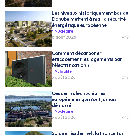
Les niveaux historiquement bas du
Danube mettent à mal la sécurité
énergétique européenne
Nucléaire
6 août 2026
4
Comment décarboner
efficacement les logements par
l’électrification ?
Actualité
5 août 2026
0
Ces centrales nucléaires
européennes qui n’ont jamais
démarré
Nucléaire
5 août 2026
4
Solaire résidentiel : la France fait