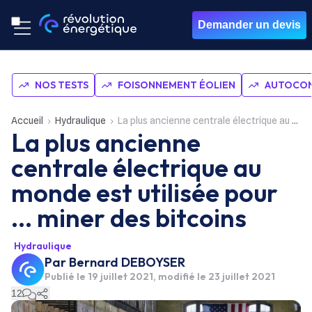
Demander un devis
NOS TESTS
FOISONNEMENT ÉOLIEN
AUTOCON
Accueil
Hydraulique
La plus ancienne centrale électrique au monde est utilisée pour ... miner des bitcoins
La plus ancienne
centrale électrique au
monde est utilisée pour
... miner des bitcoins
Hydraulique
Par
Bernard DEBOYSER
Publié le
19 juillet 2021
, modifié le 23 juillet 2021
12