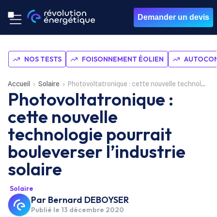
Demander un devis
NOS TESTS
FOISONNEMENT ÉOLIEN
AUTOCON
Accueil
Solaire
Photovoltatronique : cette nouvelle technologie pourrait bouleverser l’industrie solaire
Photovoltatronique :
cette nouvelle
technologie pourrait
bouleverser l’industrie
solaire
Solaire
Par
Bernard DEBOYSER
Publié le
13 décembre 2020