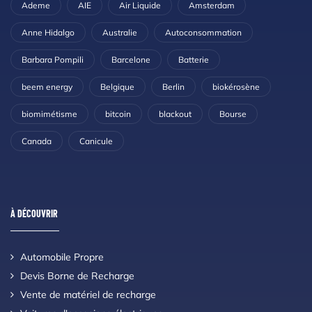
Ademe
AIE
Air Liquide
Amsterdam
Anne Hidalgo
Australie
Autoconsommation
Barbara Pompili
Barcelone
Batterie
beem energy
Belgique
Berlin
biokérosène
biomimétisme
bitcoin
blackout
Bourse
Canada
Canicule
À DÉCOUVRIR
Automobile Propre
Devis Borne de Recharge
Vente de matériel de recharge