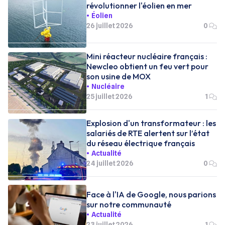
révolutionner l'éolien en mer
Éolien
26 juillet 2026
0
Mini réacteur nucléaire français :
Newcleo obtient un feu vert pour
son usine de MOX
Nucléaire
25 juillet 2026
1
Explosion d'un transformateur : les
salariés de RTE alertent sur l’état
du réseau électrique français
Actualité
24 juillet 2026
0
Face à l'IA de Google, nous parions
sur notre communauté
Actualité
23 juillet 2026
1