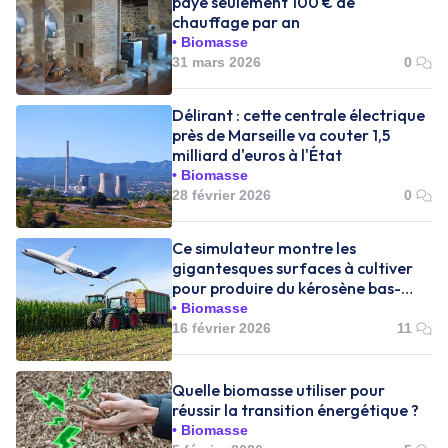
paye seulement 100 € de
chauffage par an
Biomasse
31 mars 2026
0
Délirant : cette centrale électrique
près de Marseille va couter 1,5
milliard d'euros à l'État
Biomasse
28 février 2026
0
Ce simulateur montre les
gigantesques surfaces à cultiver
pour produire du kérosène bas-
carbone
Biomasse
16 février 2026
11
Quelle biomasse utiliser pour
réussir la transition énergétique ?
Biomasse