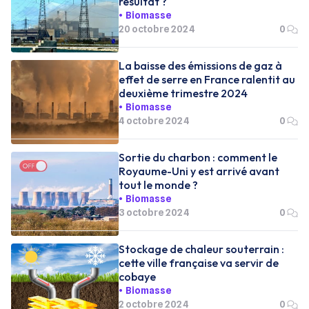
résultat ?
Biomasse
20 octobre 2024
0
La baisse des émissions de gaz à
effet de serre en France ralentit au
deuxième trimestre 2024
Biomasse
4 octobre 2024
0
Sortie du charbon : comment le
Royaume-Uni y est arrivé avant
tout le monde ?
Biomasse
3 octobre 2024
0
Stockage de chaleur souterrain :
cette ville française va servir de
cobaye
Biomasse
2 octobre 2024
0