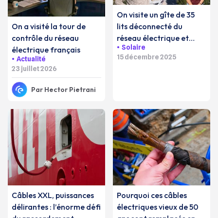
On visite un gîte de 35
lits déconnecté du
On a visité la tour de
réseau électrique et
contrôle du réseau
Solaire
d'eau potable
électrique français
15 décembre 2025
Actualité
23 juillet 2026
Par
Hector Pietrani
Câbles XXL, puissances
Pourquoi ces câbles
délirantes : l’énorme défi
électriques vieux de 50