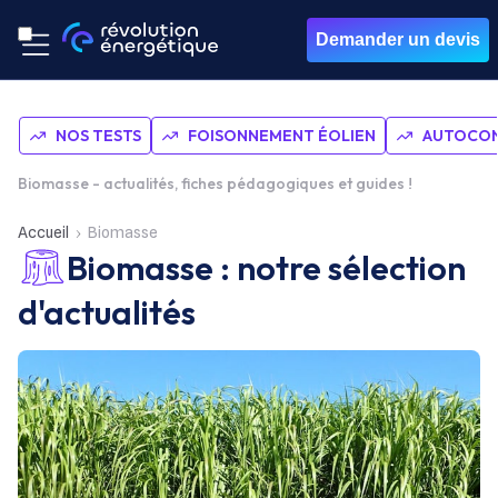
Demander un devis
NOS TESTS
FOISONNEMENT ÉOLIEN
AUTOCON
Biomasse - actualités, fiches pédagogiques et guides !
Accueil
Biomasse
Biomasse : notre sélection
d'actualités