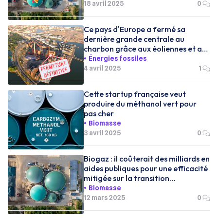
18 avril 2025
0
Ce pays d'Europe a fermé sa
dernière grande centrale au
charbon grâce aux éoliennes et au
nucléaire
Énergies fossiles
4 avril 2025
1
Cette startup française veut
produire du méthanol vert pour
pas cher
Biomasse
3 avril 2025
0
Biogaz : il coûterait des milliards en
aides publiques pour une efficacité
mitigée sur la transition
énergétique
Biomasse
12 mars 2025
0