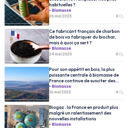
habituelles ?
Biomasse
26 mai 2025
0
Ce fabricant français de charbon
de bois va fabriquer du biochar,
mais à quoi ça sert ?
Biomasse
24 mai 2025
0
Pour son appétit en bois, la plus
puissante centrale à biomasse de
France continue de susciter des
inquiétudes
Biomasse
16 mai 2025
4
Biogaz : la France en produit plus
malgré un ralentissement des
nouvelles installations
Biomasse