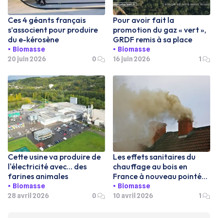
Ces 4 géants français
Pour avoir fait la
s’associent pour produire
promotion du gaz « vert »,
du e-kérosène
GRDF remis à sa place
Biomasse
Biomasse
20 juin 2026
0
16 juin 2026
1
Cette usine va produire de
Les effets sanitaires du
l'électricité avec... des
chauffage au bois en
farines animales
France à nouveau pointés
du doigt
Biomasse
Biomasse
28 avril 2026
0
10 avril 2026
1