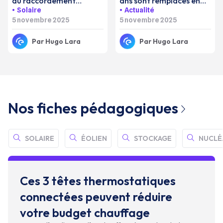
du raccordement
ans sont remplacés en
Solaire
Actualité
électrique des navires à
urgence dans nos villes ?
5 novembre 2025
5 novembre 2025
quai
Par
Hugo Lara
Par
Hugo Lara
Nos fiches pédagogiques
SOLAIRE
ÉOLIEN
STOCKAGE
NUCLÉ
Ces 3 têtes thermostatiques
connectées peuvent réduire
votre budget chauffage