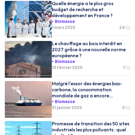
Quelle énergie a le plus gros
budget de recherche et
développement en France ?
Biomasse
1 mars 2025
24
Le chauffage au bois interdit en
2027 grâce à une nouvelle norme
européenne ?
Biomasse
13 février 2025
1
Malgré l'essor des énergies bas-
carbone, la consommation
mondiale de gaz a encore
augmenté en 2024
Biomasse
31 janvier 2025
0
Promesse de transition des 50 sites
industriels les plus polluants : quel