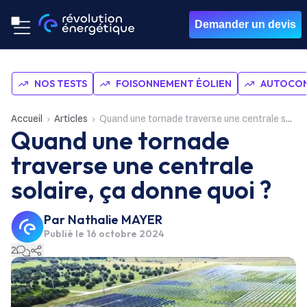
Demander un devis
NOS TESTS
FOISONNEMENT ÉOLIEN
AUTOCON
Accueil
Articles
Quand une tornade traverse une centrale solaire, ça donne quoi ?
Quand une tornade
traverse une centrale
solaire, ça donne quoi ?
Par
Nathalie MAYER
Publié le
16 octobre 2024
2