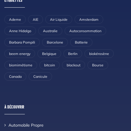
ETIQUETTES
Ademe
AIE
Air Liquide
Amsterdam
Anne Hidalgo
Australie
Autoconsommation
Barbara Pompili
Barcelone
Batterie
beem energy
Belgique
Berlin
biokérosène
biomimétisme
bitcoin
blackout
Bourse
Canada
Canicule
À DÉCOUVRIR
Automobile Propre