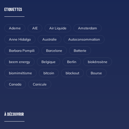
ETIQUETTES
Ademe
AIE
Air Liquide
Amsterdam
Anne Hidalgo
Australie
Autoconsommation
Barbara Pompili
Barcelone
Batterie
beem energy
Belgique
Berlin
biokérosène
biomimétisme
bitcoin
blackout
Bourse
Canada
Canicule
À DÉCOUVRIR