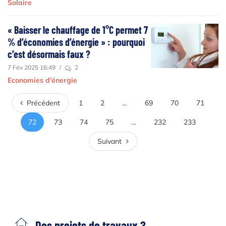
Solaire
« Baisser le chauffage de 1°C permet 7
% d’économies d’énergie » : pourquoi
c’est désormais faux ?
7 Fév 2025 16:49
/
2
Economies d'énergie
Précédent
Précédent
1
2
…
69
70
71
72
73
74
75
…
232
233
Suivant
Suivant
Des projets de travaux ?