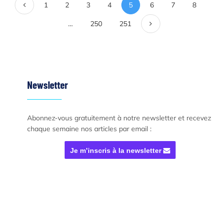
Précédent
1
2
3
4
5
6
7
8
Suivant
…
250
251
Newsletter
Abonnez-vous gratuitement à notre newsletter et recevez
chaque semaine nos articles par email :
Je m’inscris à la newsletter