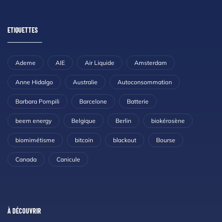
ETIQUETTES
Ademe
AIE
Air Liquide
Amsterdam
Anne Hidalgo
Australie
Autoconsommation
Barbara Pompili
Barcelone
Batterie
beem energy
Belgique
Berlin
biokérosène
biomimétisme
bitcoin
blackout
Bourse
Canada
Canicule
À DÉCOUVRIR