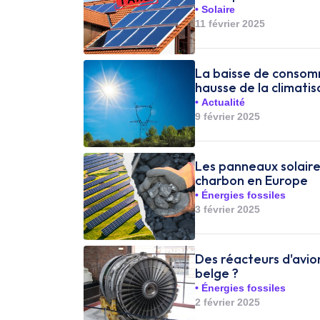
Solaire
11 février 2025
La baisse de consom
hausse de la climati
Actualité
9 février 2025
Les panneaux solaire
charbon en Europe
Énergies fossiles
3 février 2025
Des réacteurs d'avio
belge ?
Énergies fossiles
2 février 2025