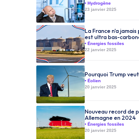
Hydrogène
23 janvier 2025
La France n'a jamais 
est ultra bas-carbon
Énergies fossiles
22 janvier 2025
Pourquoi Trump veut 
Éolien
20 janvier 2025
Nouveau record de pr
Allemagne en 2024
Énergies fossiles
20 janvier 2025