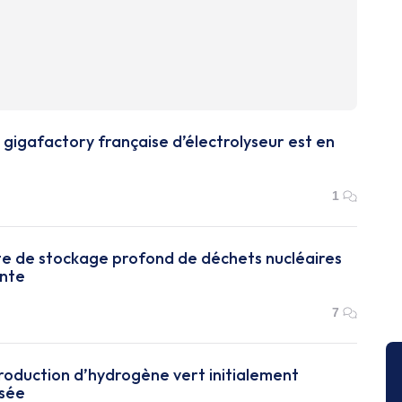
 gigafactory française d’électrolyseur est en
1
ite de stockage profond de déchets nucléaires
ante
7
production d’hydrogène vert initialement
isée