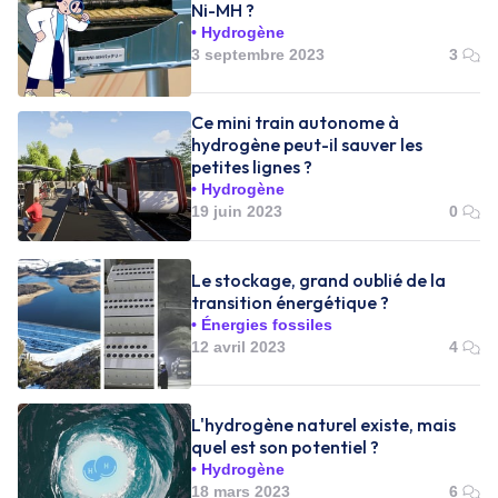
Ni-MH ?
Hydrogène
3 septembre 2023
3
Ce mini train autonome à
hydrogène peut-il sauver les
petites lignes ?
Hydrogène
19 juin 2023
0
Le stockage, grand oublié de la
transition énergétique ?
Énergies fossiles
12 avril 2023
4
L'hydrogène naturel existe, mais
quel est son potentiel ?
Hydrogène
18 mars 2023
6