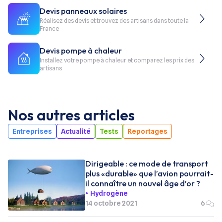
Devis panneaux solaires
Réalisez des devis et trouvez des artisans dans toute la
France
Devis pompe à chaleur
Installez votre pompe à chaleur et comparez les prix des
artisans
Nos autres articles
Entreprises
Actualité
Tests
Reportages
Dirigeable : ce mode de transport
plus «durable» que l’avion pourrait-
il connaître un nouvel âge d’or ?
Hydrogène
14 octobre 2021
6