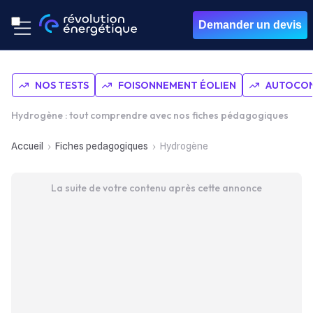
Demander un devis
NOS TESTS
FOISONNEMENT ÉOLIEN
AUTOCON
Hydrogène : tout comprendre avec nos fiches pédagogiques
Accueil
Fiches pedagogiques
Hydrogène
La suite de votre contenu après cette annonce