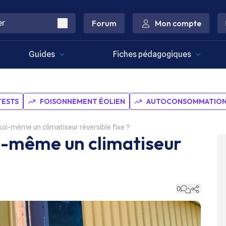
Forum
Mon compte
Guides
Fiches pédagogiques
TESTS
FOISONNEMENT ÉOLIEN
AUTOCONSOMMATION 
 soi-même un climatiseur réversible fixe ?
oi-même un climatiseur
0