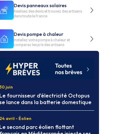
Devis panneaux solaires
Réalisez des devis et trouvez des artisans
dans toute la France
Devis pompe à chaleur
Installez votre pompe à chaleur et
comparez les prix des artisans
30 juin
Le fournisseur d'électricité Octopus
se lance dans la batterie domestique
24 avril - Éolien
Le second parc éolien flottant
français en Méditerranée injecte ses