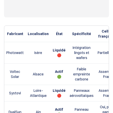
Cellul
Fabricant
Localisation
État
Spécificité
français
Intégration
Liquidé
Photowatt
Isère
lingots et
Partielle
🔴
wafers
Faible
Voltec
Actif
Assembl
Alsace
empreinte
Solar
🟢
Franc
carbone
Loire-
Liquidé
Panneaux
Assembl
Systovi
Atlantique
🔴
aérovoltaïques
Franc
Oui, pour
Actif
Panneau
DualSun
Ain
gamm