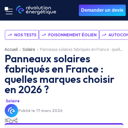
Demander un devis
NOS TESTS
FOISONNEMENT ÉOLIEN
AUTOCON
Accueil
Solaire
Panneaux solaires fabriqués en France : quelles marques choisir en 2026 ?
Panneaux solaires
fabriqués en France :
quelles marques choisir
en 2026 ?
Solaire
Publié le
17 mars 2026
3