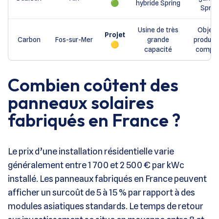
🟢
hybride Spring
Sprin
Usine de très
Object
Projet
Carbon
Fos-sur-Mer
grande
product
🟡
capacité
complè
Combien coûtent des
panneaux solaires
fabriqués en France ?
Le prix d’une installation résidentielle varie
généralement entre 1 700 et 2 500 € par kWc
installé. Les panneaux fabriqués en France peuvent
afficher un surcoût de 5 à 15 % par rapport à des
modules asiatiques standards. Le temps de retour