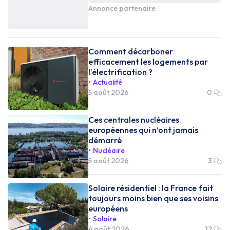
Annonce partenaire
Comment décarboner
efficacement les logements par
l’électrification ?
Actualité
5 août 2026
0
Ces centrales nucléaires
européennes qui n’ont jamais
démarré
Nucléaire
5 août 2026
3
Solaire résidentiel : la France fait
toujours moins bien que ses voisins
européens
Solaire
4 août 2026
12