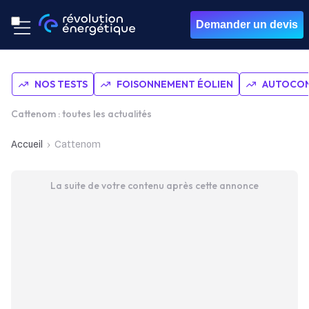
Demander un devis
NOS TESTS
FOISONNEMENT ÉOLIEN
AUTOCON
Cattenom : toutes les actualités
Accueil
Cattenom
La suite de votre contenu après cette annonce