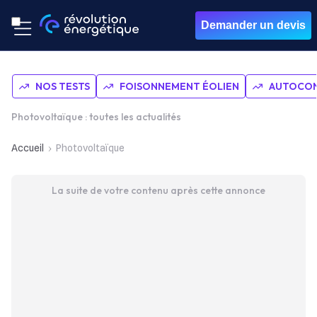
Demander un devis
NOS TESTS
FOISONNEMENT ÉOLIEN
AUTOCON
Photovoltaïque : toutes les actualités
Accueil
Photovoltaïque
La suite de votre contenu après cette annonce