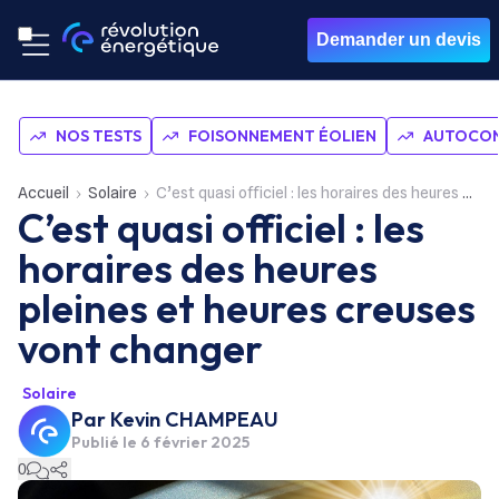
Demander un devis
NOS TESTS
FOISONNEMENT ÉOLIEN
AUTOCON
Accueil
Solaire
C’est quasi officiel : les horaires des heures pleines et heures creuses vont changer
C’est quasi officiel : les
horaires des heures
pleines et heures creuses
vont changer
Solaire
Par
Kevin CHAMPEAU
Publié le
6 février 2025
0