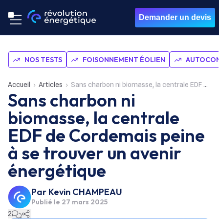
Demander un devis
NOS TESTS
FOISONNEMENT ÉOLIEN
AUTOCON
Accueil
Articles
Sans charbon ni biomasse, la centrale EDF de Cordemais peine à se trouver un avenir énergétique
Sans charbon ni
biomasse, la centrale
EDF de Cordemais peine
à se trouver un avenir
énergétique
Par
Kevin CHAMPEAU
Publié le
27 mars 2025
2