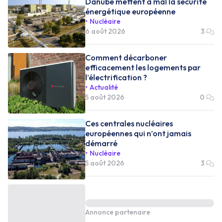
Danube mettent à mal la sécurité
énergétique européenne
Nucléaire
6 août 2026
3
Comment décarboner
efficacement les logements par
l’électrification ?
Actualité
5 août 2026
0
Ces centrales nucléaires
européennes qui n’ont jamais
démarré
Nucléaire
5 août 2026
3
Annonce partenaire