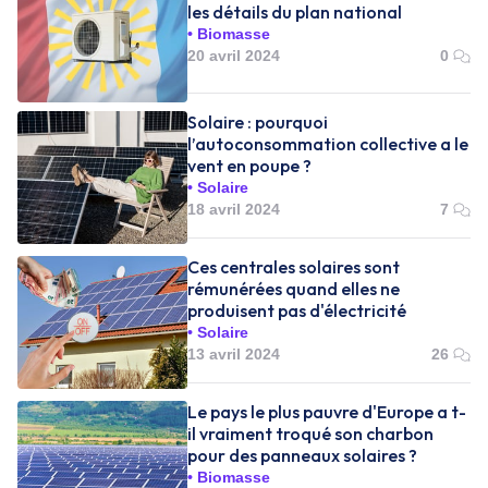
les détails du plan national
Biomasse
20 avril 2024
0
Solaire : pourquoi
l’autoconsommation collective a le
vent en poupe ?
Solaire
18 avril 2024
7
Ces centrales solaires sont
rémunérées quand elles ne
produisent pas d'électricité
Solaire
13 avril 2024
26
Le pays le plus pauvre d'Europe a t-
il vraiment troqué son charbon
pour des panneaux solaires ?
Biomasse