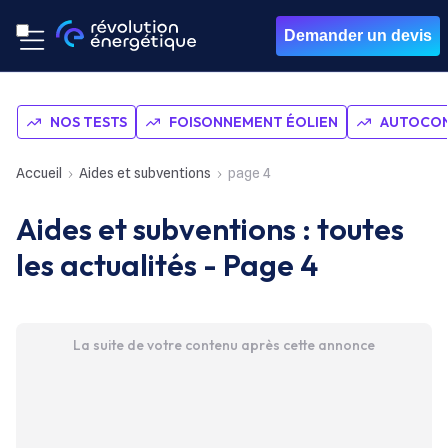
Demander un devis
NOS TESTS
FOISONNEMENT ÉOLIEN
AUTOCON
Accueil
Aides et subventions
page 4
Aides et subventions : toutes
les actualités - Page 4
La suite de votre contenu après cette annonce