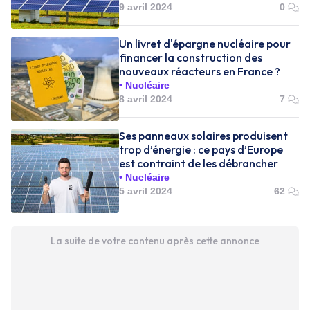
9 avril 2024
0
Un livret d'épargne nucléaire pour
financer la construction des
nouveaux réacteurs en France ?
Nucléaire
8 avril 2024
7
Ses panneaux solaires produisent
trop d’énergie : ce pays d’Europe
est contraint de les débrancher
Nucléaire
5 avril 2024
62
La suite de votre contenu après cette annonce