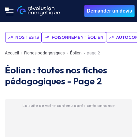
Demander un devis
NOS TESTS
FOISONNEMENT ÉOLIEN
AUTOCON
Accueil
Fiches pedagogiques
Éolien
page 2
Éolien : toutes nos fiches
pédagogiques - Page 2
La suite de votre contenu après cette annonce