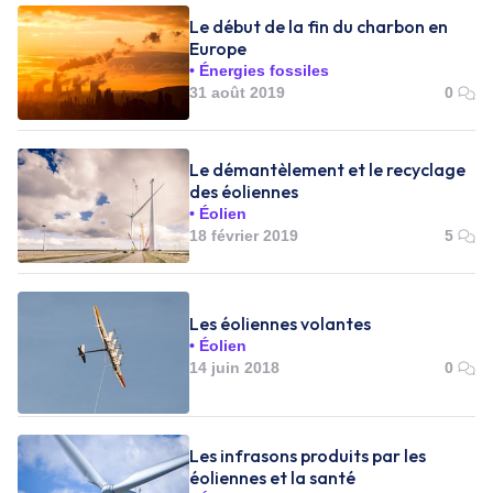
Le début de la fin du charbon en
Europe
Énergies fossiles
31 août 2019
0
Le démantèlement et le recyclage
des éoliennes
Éolien
18 février 2019
5
Les éoliennes volantes
Éolien
14 juin 2018
0
Les infrasons produits par les
éoliennes et la santé