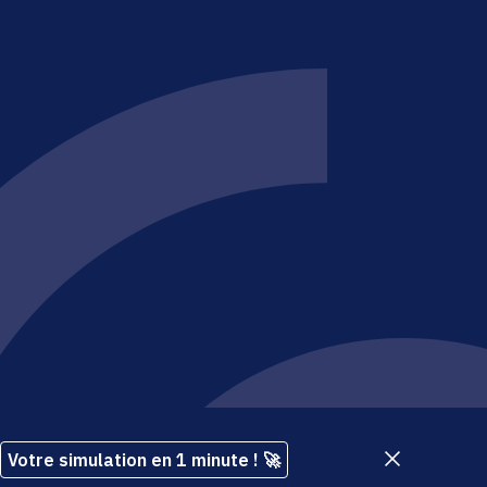
e société du groupe
Brakson