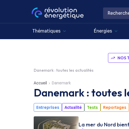
Thématiques
Énergies
NOS 
Danemark : toutes les actualités
Accueil
Danemark
Danemark : toutes l
Entreprises
Actualité
Tests
Reportages
La mer du Nord bientô