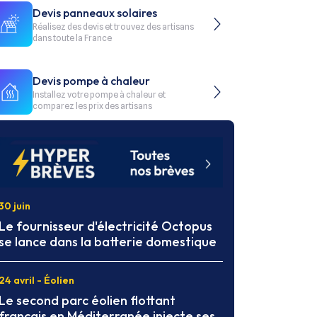
Devis panneaux solaires
Réalisez des devis et trouvez des artisans
dans toute la France
Devis pompe à chaleur
Installez votre pompe à chaleur et
comparez les prix des artisans
30 juin
Le fournisseur d'électricité Octopus
se lance dans la batterie domestique
24 avril - Éolien
Le second parc éolien flottant
français en Méditerranée injecte ses