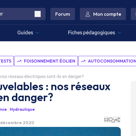
Forum
Mon compte
Guides
Fiches pédagogiques
TESTS
FOISONNEMENT ÉOLIEN
AUTOCONSOMMATION 
: nos réseaux électriques sont-ils en danger?
uvelables : nos réseaux
 en danger?
mie
Hydraulique
12
 5 décembre 2020