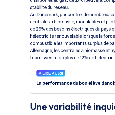
charbon et au gaz. Ceux-ci peuvent compen
stabilité du réseau.
Au Danemark, par contre, de nombreuses 
centrales à biomasse, modulables et pilota
de 25% des besoins électriques du pays et
l’électricité renouvelable lorsque la forc
combustible les importants surplus de pail
Allemagne, les centrales à biomasse et h
fournissent déjà plus de 12% de l’électr
À LIRE AUSSI
La performance du bon élève danois 
Une variabilité inqu