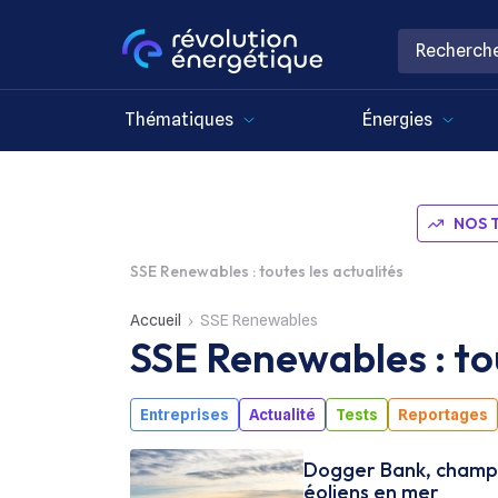
Thématiques
Énergies
NOS 
SSE Renewables : toutes les actualités
Accueil
SSE Renewables
SSE Renewables : tou
Entreprises
Actualité
Tests
Reportages
Dogger Bank, champi
éoliens en mer