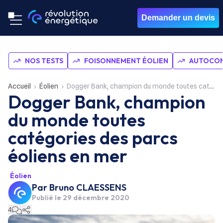
Demander un devis
NOS TESTS
FOISONNEMENT ÉOLIEN
AUTOCON
Accueil
Éolien
Dogger Bank, champion du monde toutes catégories des parcs éoliens en mer
Dogger Bank, champion
du monde toutes
catégories des parcs
éoliens en mer
Éolien
Par
Bruno CLAESSENS
Publié le
29 décembre 2020
4