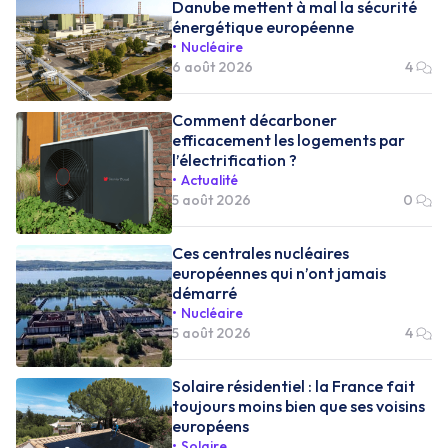
Danube mettent à mal la sécurité
énergétique européenne
Nucléaire
6 août 2026
4
Comment décarboner
efficacement les logements par
l’électrification ?
Actualité
5 août 2026
0
Ces centrales nucléaires
européennes qui n’ont jamais
démarré
Nucléaire
5 août 2026
4
Solaire résidentiel : la France fait
toujours moins bien que ses voisins
européens
Solaire