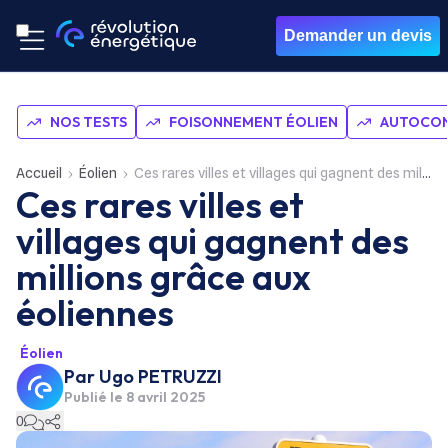
Demander un devis
NOS TESTS
FOISONNEMENT ÉOLIEN
AUTOCON
Accueil
Éolien
Ces rares villes et villages qui gagnent des millions grâce aux éoliennes
Ces rares villes et
villages qui gagnent des
millions grâce aux
éoliennes
Éolien
Par
Ugo PETRUZZI
Publié le
8 avril 2025
0