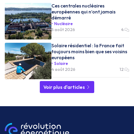
Ces centrales nucléaires
européennes qui n’ont jamais
démarré
Nucléaire
5 août 2026
4
Solaire résidentiel : la France fait
toujours moins bien que ses voisins
européens
Solaire
4 août 2026
12
Voir plus d'articles