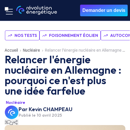
Demander un devis
NOS TESTS
FOISONNEMENT ÉOLIEN
AUTOCON
Accueil
Nucléaire
Relancer l'énergie nucléaire en Allemagne : pourquoi ce n'est plus une idée farfelue
Relancer l'énergie
nucléaire en Allemagne :
pourquoi ce n'est plus
une idée farfelue
Nucléaire
Par
Kevin CHAMPEAU
Publié le
10 avril 2025
3