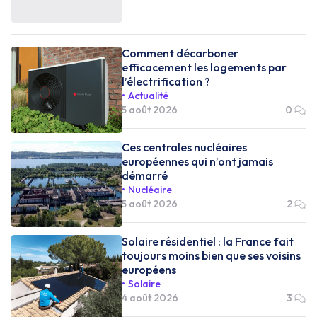
Comment décarboner
efficacement les logements par
l’électrification ?
Actualité
5 août 2026
0
Ces centrales nucléaires
européennes qui n’ont jamais
démarré
Nucléaire
5 août 2026
2
Solaire résidentiel : la France fait
toujours moins bien que ses voisins
européens
Solaire
4 août 2026
3