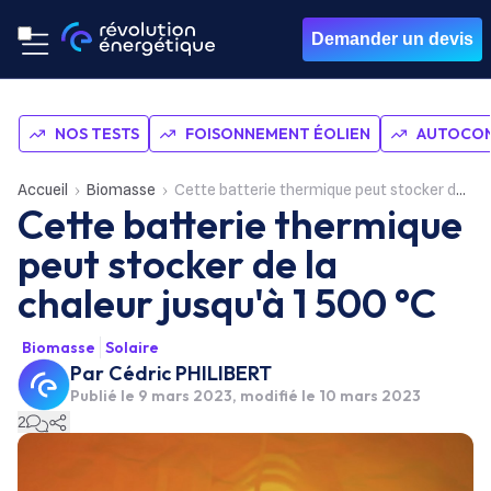
Demander un devis
NOS TESTS
FOISONNEMENT ÉOLIEN
AUTOCON
Accueil
Biomasse
Cette batterie thermique peut stocker de la chaleur jusqu'à 1 500 °C
Cette batterie thermique
peut stocker de la
chaleur jusqu'à 1 500 °C
Biomasse
Solaire
Par
Cédric PHILIBERT
Publié le
9 mars 2023
, modifié le 10 mars 2023
2