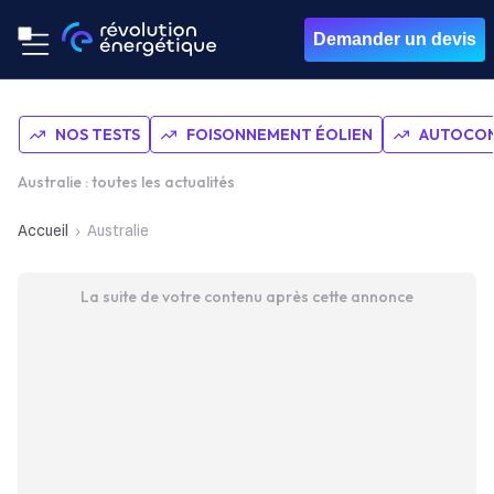
Demander un devis
NOS TESTS
FOISONNEMENT ÉOLIEN
AUTOCON
Australie : toutes les actualités
Accueil
Australie
La suite de votre contenu après cette annonce