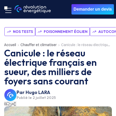
Demander un devis
NOS TESTS
FOISONNEMENT ÉOLIEN
AUTOCON
Accueil
Chauffer et climatiser
Canicule : le réseau électrique français en sueur, des milliers de foyers sans courant
Canicule : le réseau
électrique français en
sueur, des milliers de
foyers sans courant
Par
Hugo LARA
Publié le
2 juillet 2025
0