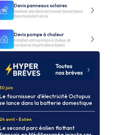
Devis panneaux solaires
Réalisez des devis et trouvez des artisans
dans toute la France
Devis pompe à chaleur
Installez votre pompe à chaleur et
comparez les prix des artisans
30 juin
Le fournisseur d'électricité Octopus
se lance dans la batterie domestique
24 avril - Éolien
Le second parc éolien flottant
français en Méditerranée injecte ses