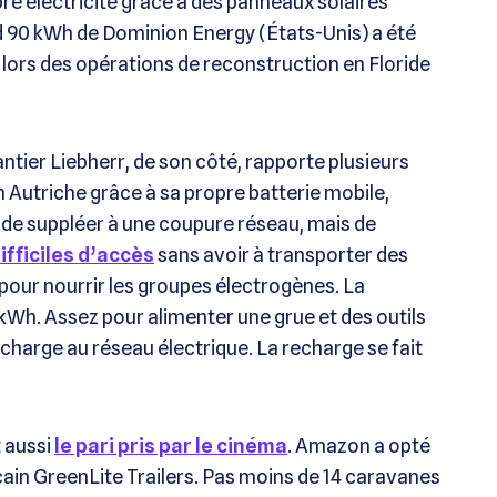
pre électricité grâce à des panneaux solaires
id 90 kWh de Dominion Energy (États-Unis) a été
s lors des opérations de reconstruction en Floride
tier Liebherr, de son côté, rapporte plusieurs
n Autriche grâce à sa propre batterie mobile,
ci de suppléer à une coupure réseau, mais de
ifficiles d’accès
sans avoir à transporter des
 pour nourrir les groupes électrogènes. La
 kWh. Assez pour alimenter une grue et des outils
rcharge au réseau électrique. La recharge se fait
 aussi
le pari pris par le cinéma
. Amazon a opté
cain GreenLite Trailers. Pas moins de 14 caravanes