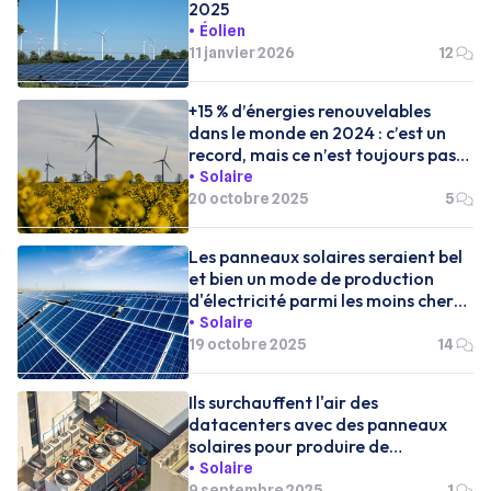
2025
Éolien
11 janvier 2026
12
+15 % d’énergies renouvelables
dans le monde en 2024 : c’est un
record, mais ce n’est toujours pas
suffisant
Solaire
20 octobre 2025
5
Les panneaux solaires seraient bel
et bien un mode de production
d'électricité parmi les moins cher
au monde
Solaire
19 octobre 2025
14
Ils surchauffent l'air des
datacenters avec des panneaux
solaires pour produire de
l'électricité
Solaire
9 septembre 2025
1