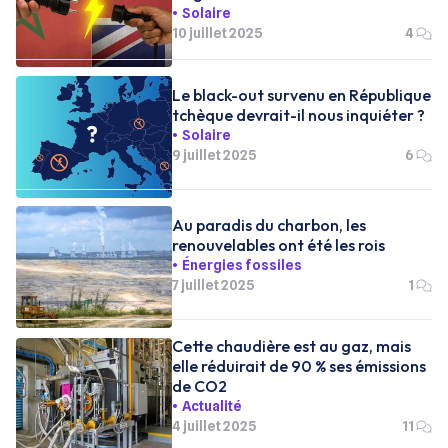
Solaire
10 juillet 2025
4
Le black-out survenu en République
tchèque devrait-il nous inquiéter ?
Solaire
9 juillet 2025
6
Au paradis du charbon, les
renouvelables ont été les rois
Énergies fossiles
7 juillet 2025
1
Cette chaudière est au gaz, mais
elle réduirait de 90 % ses émissions
de CO2
Actualité
4 juillet 2025
11