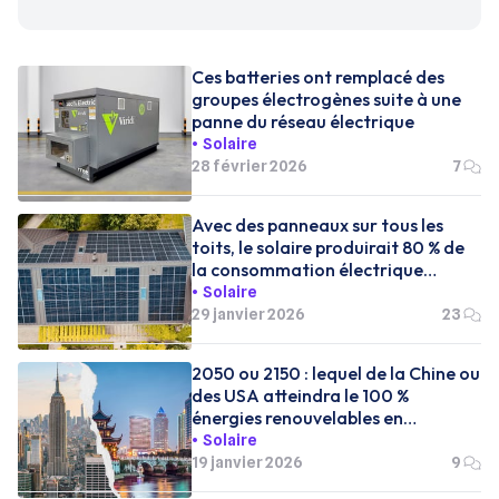
Ces batteries ont remplacé des
groupes électrogènes suite à une
panne du réseau électrique
Solaire
28 février 2026
7
Avec des panneaux sur tous les
toits, le solaire produirait 80 % de
la consommation électrique
française
Solaire
29 janvier 2026
23
2050 ou 2150 : lequel de la Chine ou
des USA atteindra le 100 %
énergies renouvelables en
premier ?
Solaire
19 janvier 2026
9