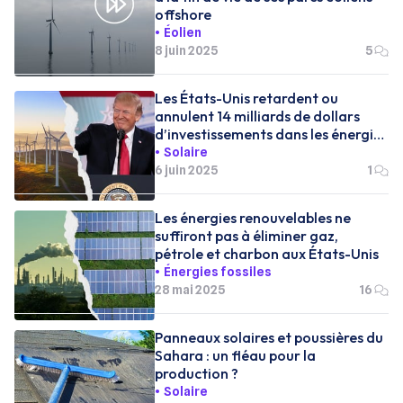
offshore
Éolien
8 juin 2025
5
Les États-Unis retardent ou
annulent 14 milliards de dollars
d’investissements dans les énergies
propres et pourtant…
Solaire
6 juin 2025
1
Les énergies renouvelables ne
suffiront pas à éliminer gaz,
pétrole et charbon aux États-Unis
Énergies fossiles
28 mai 2025
16
Panneaux solaires et poussières du
Sahara : un fléau pour la
production ?
Solaire