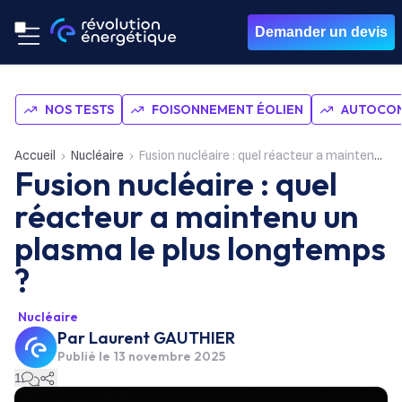
Demander un devis
NOS TESTS
FOISONNEMENT ÉOLIEN
AUTOCON
Accueil
Nucléaire
Fusion nucléaire : quel réacteur a maintenu un plasma le plus longtemps ?
Fusion nucléaire : quel
réacteur a maintenu un
plasma le plus longtemps
?
Nucléaire
Par
Laurent GAUTHIER
Publié le
13 novembre 2025
1