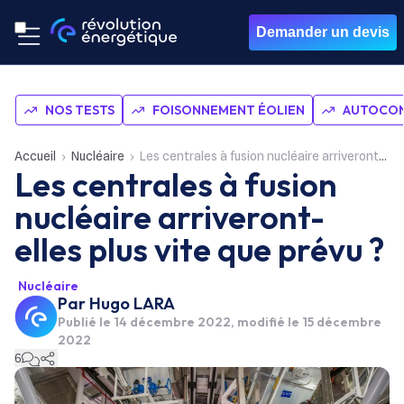
Demander un devis
NOS TESTS
FOISONNEMENT ÉOLIEN
AUTOCON
Accueil
Nucléaire
Les centrales à fusion nucléaire arriveront-elles plus vite que prévu ?
Les centrales à fusion
nucléaire arriveront-
elles plus vite que prévu ?
Nucléaire
Par
Hugo LARA
Publié le
14 décembre 2022
, modifié le 15 décembre
2022
6