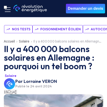
Demander un devis
NOS TESTS
FOISONNEMENT ÉOLIEN
AUTOCON
Accueil
Solaire
Il y a 400 000 balcons solaires en Allemagne : pourquoi un tel boom ?
Il y a 400 000 balcons
solaires en Allemagne :
pourquoi un tel boom ?
Solaire
Par
Lorraine VERON
Publié le
24 avril 2024
15