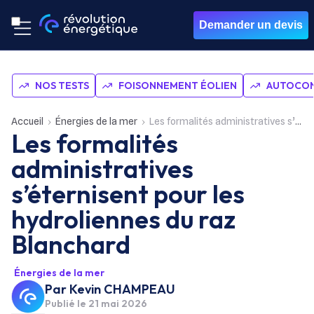
Demander un devis
NOS TESTS
FOISONNEMENT ÉOLIEN
AUTOCON
Accueil
Énergies de la mer
Les formalités administratives s’éternisent pour les hydroliennes du raz Blanchard
Les formalités
administratives
s’éternisent pour les
hydroliennes du raz
Blanchard
Énergies de la mer
Par
Kevin CHAMPEAU
Publié le
21 mai 2026