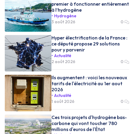
premier à fonctionner entièrement
à l’hydrogène
Hydrogène
3 août 2026
0
Hyper électrification de la France :
ce député propose 29 solutions
pour y parvenir
Actualité
2 août 2026
0
Ils augmentent : voici les nouveaux
tarifs de l'électricité au 1er aout
2026
Actualité
1 août 2026
0
Ces trois projets d'hydrogène bas-
carbone qui vont toucher 780
millions d'euros de l'État