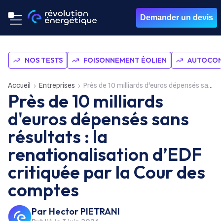
Demander un devis
NOS TESTS
FOISONNEMENT ÉOLIEN
AUTOCON
Accueil
Entreprises
Près de 10 milliards d'euros dépensés sans résultats : la renationalisation d’EDF critiquée par la Cour des comptes
Près de 10 milliards
d'euros dépensés sans
résultats : la
renationalisation d’EDF
critiquée par la Cour des
comptes
Par
Hector PIETRANI