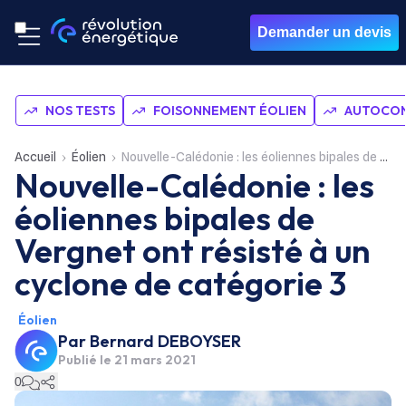
Demander un devis
NOS TESTS
FOISONNEMENT ÉOLIEN
AUTOCON
Accueil
Éolien
Nouvelle-Calédonie : les éoliennes bipales de Vergnet ont résisté à un cyclone de catégorie 3
Nouvelle-Calédonie : les
éoliennes bipales de
Vergnet ont résisté à un
cyclone de catégorie 3
Éolien
Par
Bernard DEBOYSER
Publié le
21 mars 2021
0