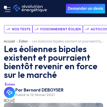
Demander un devis
NOS TESTS
FOISONNEMENT ÉOLIEN
AUTOCON
Accueil
Éolien
Les éoliennes bipales existent et pourraient bientôt revenir en force sur le marché
Les éoliennes bipales
existent et pourraient
bientôt revenir en force
sur le marché
Éolien
Par
Bernard DEBOYSER
Publié le
12 février 2021
8