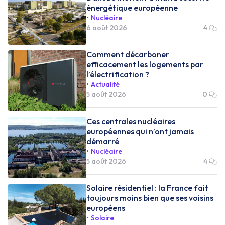
énergétique européenne
Nucléaire
6 août 2026
4
Comment décarboner
efficacement les logements par
l’électrification ?
Actualité
5 août 2026
0
Ces centrales nucléaires
européennes qui n’ont jamais
démarré
Nucléaire
5 août 2026
4
Solaire résidentiel : la France fait
toujours moins bien que ses voisins
européens
Solaire