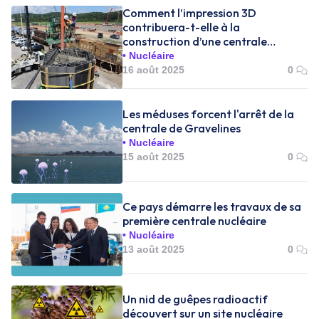
Comment l’impression 3D
contribuera-t-elle à la
construction d’une centrale
nucléaire ?
Nucléaire
16 août 2025
0
Les méduses forcent l'arrêt de la
centrale de Gravelines
Nucléaire
15 août 2025
0
Ce pays démarre les travaux de sa
première centrale nucléaire
Nucléaire
13 août 2025
0
Un nid de guêpes radioactif
découvert sur un site nucléaire