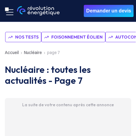
Demander un devis
NOS TESTS
FOISONNEMENT ÉOLIEN
AUTOCON
Accueil
Nucléaire
page 7
Nucléaire : toutes les
actualités - Page 7
La suite de votre contenu après cette annonce