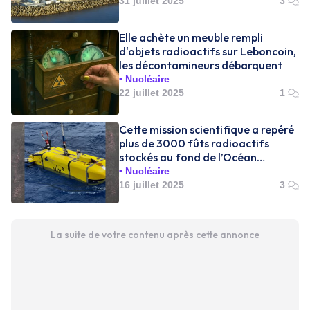
31 juillet 2025
3
Elle achète un meuble rempli
d'objets radioactifs sur Leboncoin,
les décontamineurs débarquent
Nucléaire
22 juillet 2025
1
Cette mission scientifique a repéré
plus de 3000 fûts radioactifs
stockés au fond de l’Océan
Atlantique
Nucléaire
16 juillet 2025
3
La suite de votre contenu après cette annonce