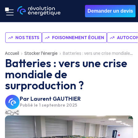
Demander un devis
NOS TESTS
FOISONNEMENT ÉOLIEN
AUTOCON
Accueil
Stocker l'énergie
Batteries : vers une crise mondiale de surproduction ?
Batteries : vers une crise
mondiale de
surproduction ?
Par
Laurent GAUTHIER
Publié le
1 septembre 2025
4