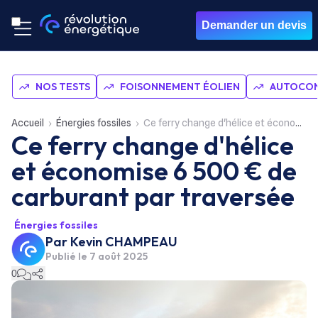
Demander un devis
NOS TESTS
FOISONNEMENT ÉOLIEN
AUTOCON
Accueil
Énergies fossiles
Ce ferry change d'hélice et économise 6 500 € de carburant par traversée
Ce ferry change d'hélice
et économise 6 500 € de
carburant par traversée
Énergies fossiles
Par
Kevin CHAMPEAU
Publié le
7 août 2025
0