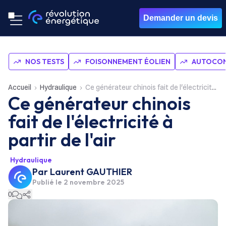
Demander un devis
NOS TESTS
FOISONNEMENT ÉOLIEN
AUTOCON
Accueil
Hydraulique
Ce générateur chinois fait de l'électricité à partir de l'air
Ce générateur chinois
fait de l'électricité à
partir de l'air
Hydraulique
Par
Laurent GAUTHIER
Publié le
2 novembre 2025
0