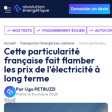
Demander un devis
NOS TESTS
FOISONNEMENT ÉOLIEN
AUTOCON
Accueil
Transporter l'énergie bas-carbone
Cette particularité française fait flamber les prix de l'électricité à long terme
Cette particularité
française fait flamber
les prix de l'électricité à
long terme
Par
Ugo PETRUZZI
Publié le
8 octobre 2025
7