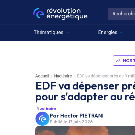
Thématiques
Énergies
NOS 
Accueil
Nucléaire
EDF va dépenser près de 9 mil
EDF va dépenser près
pour s'adapter au r
Nucléaire
Par
Hector PIETRANI
Publié le
13 juin 2026