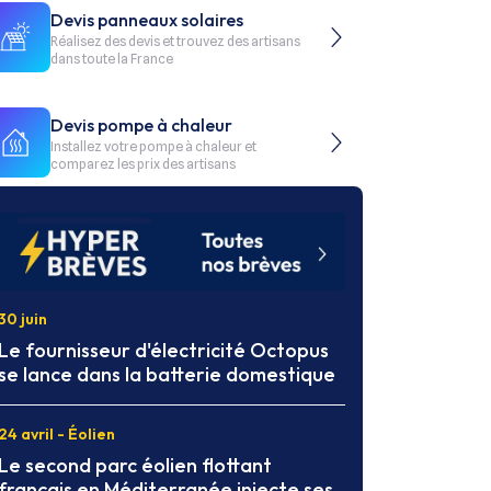
Devis panneaux solaires
Réalisez des devis et trouvez des artisans
dans toute la France
Devis pompe à chaleur
Installez votre pompe à chaleur et
comparez les prix des artisans
30 juin
Le fournisseur d'électricité Octopus
se lance dans la batterie domestique
24 avril - Éolien
Le second parc éolien flottant
français en Méditerranée injecte ses