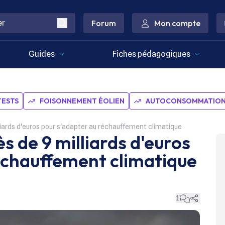
Forum
Mon compte
Guides
Fiches pédagogiques
TESTS
FOISONNEMENT ÉOLIEN
AUTOCONSOMMATION 
liards d'euros pour s'adapter au réchauffement climatique
 de 9 milliards d'euros
échauffement climatique
1