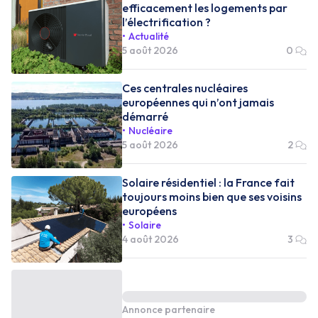
efficacement les logements par
l’électrification ?
Actualité
5 août 2026
0
Ces centrales nucléaires
européennes qui n’ont jamais
démarré
Nucléaire
5 août 2026
2
Solaire résidentiel : la France fait
toujours moins bien que ses voisins
européens
Solaire
4 août 2026
3
Annonce partenaire