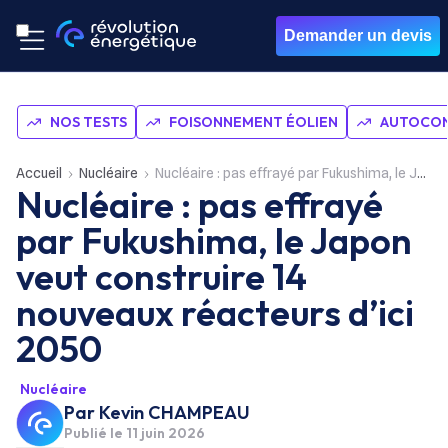
Demander un devis
NOS TESTS
FOISONNEMENT ÉOLIEN
AUTOCON
Accueil
Nucléaire
Nucléaire : pas effrayé par Fukushima, le Japon veut construire 14 nouveaux réacteurs d’ici 2050
Nucléaire : pas effrayé
par Fukushima, le Japon
veut construire 14
nouveaux réacteurs d’ici
2050
Nucléaire
Par
Kevin CHAMPEAU
Publié le
11 juin 2026