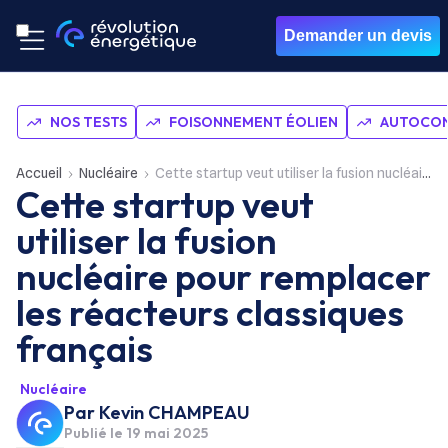
Demander un devis
NOS TESTS
FOISONNEMENT ÉOLIEN
AUTOCON
Accueil
Nucléaire
Cette startup veut utiliser la fusion nucléaire pour remplacer les réacteurs classiques français
Cette startup veut
utiliser la fusion
nucléaire pour remplacer
les réacteurs classiques
français
Nucléaire
Par
Kevin CHAMPEAU
Publié le
19 mai 2025