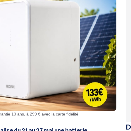
rantie 10 ans, à 299 € avec la carte fidélité.
D
lise du 21 au 27 mai une batterie