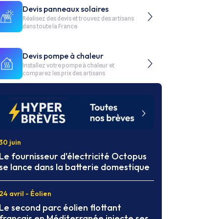
Devis panneaux solaires
Réalisez des devis et trouvez des artisans
dans toute la France
Devis pompe à chaleur
Installez votre pompe à chaleur et
comparez les prix des artisans
30 juin
Le fournisseur d'électricité Octopus
se lance dans la batterie domestique
24 avril - Éolien
Le second parc éolien flottant
français en Méditerranée injecte ses