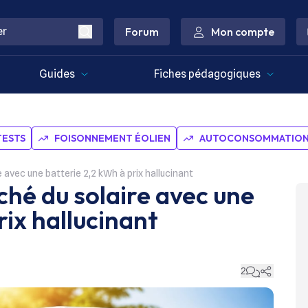
Forum
Mon compte
Guides
Fiches pédagogiques
TESTS
FOISONNEMENT ÉOLIEN
AUTOCONSOMMATION 
re avec une batterie 2,2 kWh à prix hallucinant
rché du solaire avec une
rix hallucinant
2