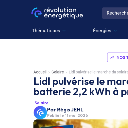
Thématiques
Énergies
NOS 
Accueil
Solaire
Lidl pulvérise le marché du solai
Lidl pulvérise le ma
batterie 2,2 kWh à p
Solaire
Par
Régis JEHL
Publié le
11 mai 2026