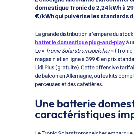
domestique Tronic de 2,24 kWh à 299 
€/kWh qui pulvérise les standards 
La grande distribution s’empare du stock
batterie domestique plug-and-play
à u
Le «
Tronic Solarstromspeicher
» (Tronic 
magasin et en ligne à 399 € en prix stand
Lidl Plus (gratuite). Cette offensive tarifa
de balcon en Allemagne, où les kits comp
perceuses et des cafetières.
Une batterie domes
caractéristiques im
Le Tronic Solarstromspeicher embarque 2