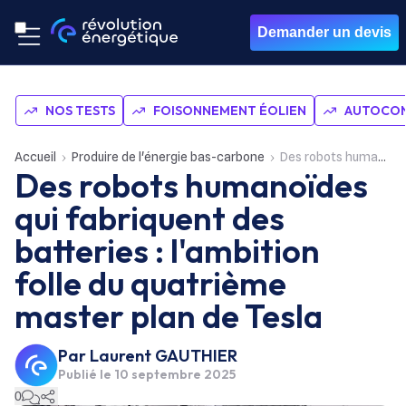
Demander un devis
NOS TESTS
FOISONNEMENT ÉOLIEN
AUTOCON
Accueil
Produire de l'énergie bas-carbone
Des robots humanoïdes qui fabriquent des batteries : l'ambition folle du quatrième master plan de Tesla
Des robots humanoïdes
qui fabriquent des
batteries : l'ambition
folle du quatrième
master plan de Tesla
Par
Laurent GAUTHIER
Publié le
10 septembre 2025
0