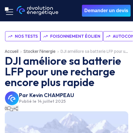
Demander un devis
NOS TESTS
FOISONNEMENT ÉOLIEN
AUTOCON
Accueil
Stocker l'énergie
DJI améliore sa batterie LFP pour une recharge encore plus rapide
DJI améliore sa batterie
LFP pour une recharge
encore plus rapide
Par
Kevin CHAMPEAU
Publié le
14 juillet 2025
0