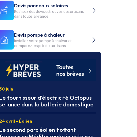
Devis panneaux solaires
Réalisez des devis et trouvez des artisans
dans toute la France
Devis pompe à chaleur
Installez votre pompe à chaleur et
comparez les prix des artisans
30 juin
Le fournisseur d'électricité Octopus
se lance dans la batterie domestique
24 avril - Éolien
Le second parc éolien flottant
français en Méditerranée injecte ses