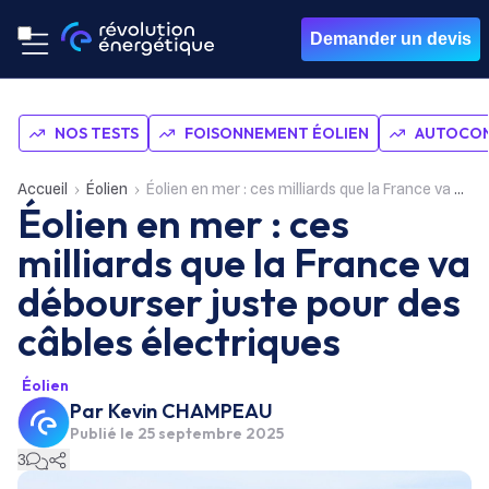
Demander un devis
NOS TESTS
FOISONNEMENT ÉOLIEN
AUTOCON
Accueil
Éolien
Éolien en mer : ces milliards que la France va débourser juste pour des câbles électriques
Éolien en mer : ces
milliards que la France va
débourser juste pour des
câbles électriques
Éolien
Par
Kevin CHAMPEAU
Publié le
25 septembre 2025
3